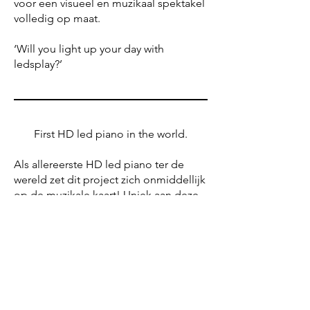
voor een visueel en muzikaal spektakel
volledig op maat.
‘Will you light up your day with
ledsplay?’
First HD led piano in the world.
Als allereerste HD led piano ter de
wereld zet dit project zich onmiddellijk
op de muzikale kaart! Uniek aan deze
piano is de mogelijkheid om eender
welke boodschap in high definition te
visualiseren. Daarmee speelt dit
project naadloos in op de nieuwste
trends en noden.
Niet je alledaagse muzikale
background maar een visuele eye